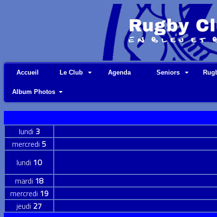
Accueil
Le Club
Agenda
Seniors
Rugb
Album Photos
lundi
3
mercredi
5
lundi
10
mardi
18
mercredi
19
jeudi
27