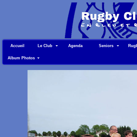
Accueil
Le Club
Agenda
Seniors
Rugb
Album Photos